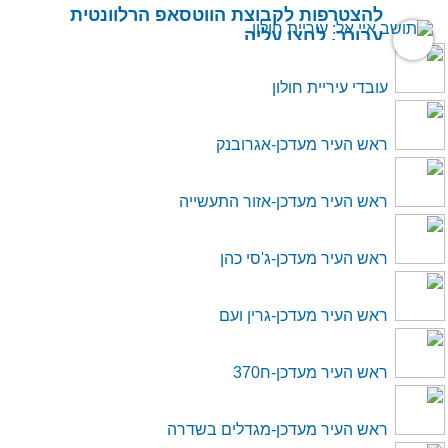
להצטרפות לקבוצת הווטסאפ הרלוונטית
עבורך, לחצו עליה
עובדי עיריית חולון
ברוכים הבאים לתושב איי
אל: עיריית חולון
ראש העיר מעדכן-אגרובנק
ראש העיר מעדכן-אזור התעשייה
Language
ראש העיר מעדכן-ג'סי כהן
*שם משתמש
*סיסמה
ראש העיר מעדכן-גרין ועם
קוד
ראש העיר מעדכן-ח370
keyboard_arrow_right
כניסה
ראש העיר מעדכן-מגדלים בשדרה